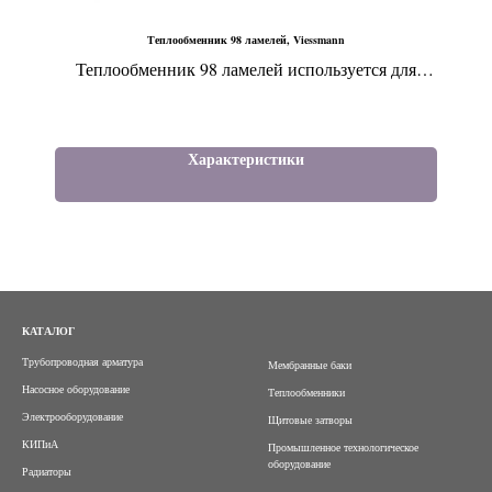
Теплообменник 98 ламелей, Viessmann
Теплообменник 98 ламелей используется для
настенных котлов Viessmann:
- Vitopend 100-W тип WH1B мощностью 30 кВт
- Vitopend 100-W тип WH1D мощностью 30 кВт
Характеристики
КАТАЛОГ
Трубопроводная арматура
Мембранные баки
Насосное оборудование
Теплообменники
Электрооборудование
Щитовые затворы
КИПиА
Промышленное технологическое
оборудование
Радиаторы