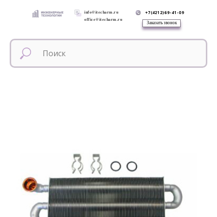
info@itecharm.ru
+7(4212)69-41-09
office@itecharm.ru
Заказать звонок