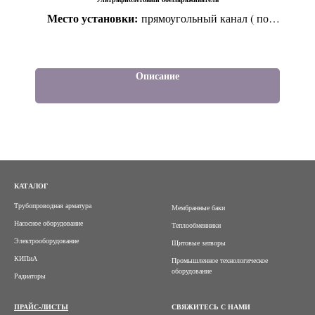
Место установки:
прямоугольный канал ( по
умолчанию шириной 250мм). По согласованию,
возможна пакетная установка
Способ монтажа:
Установка в канал на
Описание
распорные крепежи
КАТАЛОГ
Трубопроводная арматура
Мембранные баки
Насосное оборудование
Теплообменники
Электрооборудование
Щитовые затворы
КИПиА
Промышленное технологическое
оборудование
Радиаторы
ПРАЙС-ЛИСТЫ
СВЯЖИТЕСЬ С НАМИ