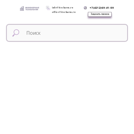
info@itecharm.ru
+7(4212)69-41-09
office@itecharm.ru
Заказать звонок