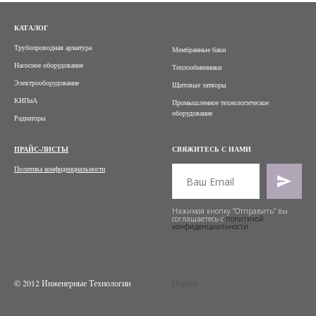
КАТАЛОГ
Трубопроводная арматура
Мембранные баки
Насосное оборудование
Теплообменники
Электрооборудование
Щитовые затворы
КИПиА
Промышленное технологическое
оборудование
Радиаторы
ПРАЙС-ЛИСТЫ
СВЯЖИТЕСЬ С НАМИ
Политика конфиденциальности
Нажимая кнопку "Отправить" вы
соглашаетесь с
политикой
конфиденциальности
© 2012 Инженерные Технологии
Наверх