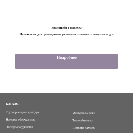
Кронштейн с дюбелем
Назначение:
для присоединения радиаторов отопления к поверхности для
монтажа
Материалы:
крюк ввертный - сталь; дюбель - пластик
Подробнее
КАТАЛОГ
Трубопроводная арматура
Мембранные баки
Насосное оборудование
Теплообменники
Электрооборудование
Щитовые затворы