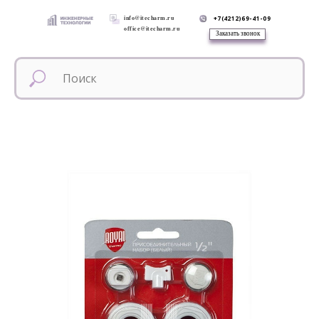
info@itecharm.ru
+7(4212)69-41-09
office@itecharm.ru
Заказать звонок