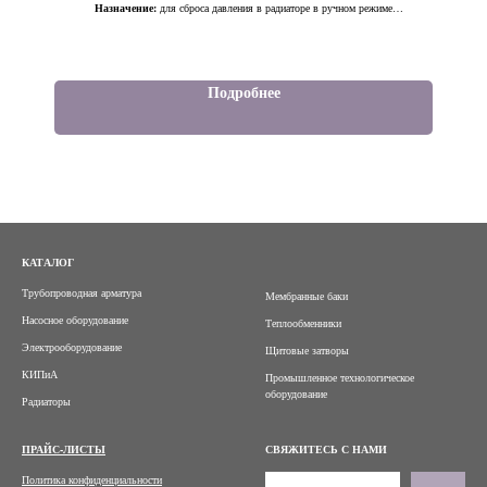
Назначение:
для сброса давления в радиаторе в ручном режиме
Материалы:
ABS, Латунь
Подробнее
КАТАЛОГ
Трубопроводная арматура
Мембранные баки
Насосное оборудование
Теплообменники
Электрооборудование
Щитовые затворы
КИПиА
Промышленное технологическое
оборудование
Радиаторы
ПРАЙС-ЛИСТЫ
СВЯЖИТЕСЬ С НАМИ
Политика конфиденциальности