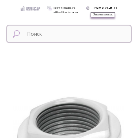
info@itecharm.ru
+7(4212)69-41-09
office@itecharm.ru
Заказать звонок