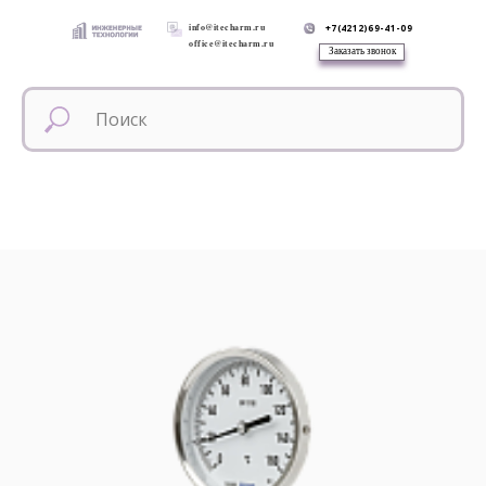
info@itecharm.ru
+7(4212)69-41-09
office@itecharm.ru
Заказать звонок