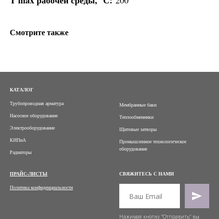
T max рабочей среды, °С:
200
Смотрите также
КАТАЛОГ
Трубопроводная арматура
Мембранные баки
Насосное оборудование
Теплообменники
Электрооборудование
Щитовые затворы
КИПиА
Промышленное технологическое
оборудование
Радиаторы
ПРАЙС-ЛИСТЫ
СВЯЖИТЕСЬ С НАМИ
Политика конфиденциальности
Нажимая кнопку "Отправить" вы