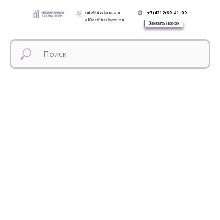
info@itecharm.ru
+7(4212)69-41-09
office@itecharm.ru
Заказать звонок