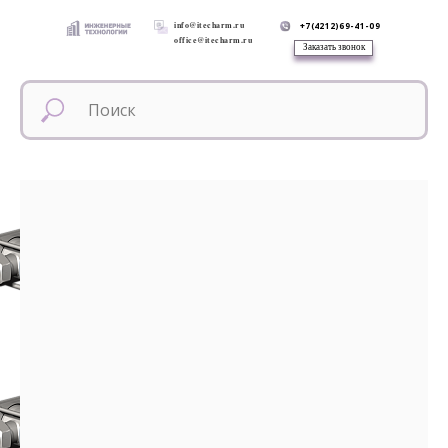
info@itecharm.ru
+7(4212)69-41-09
office@itecharm.ru
Заказать звонок