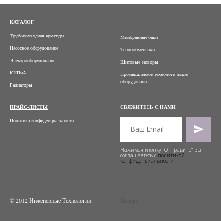
КАТАЛОГ
Трубопроводная арматура
Мембранные баки
Насосное оборудование
Теплообменники
Электрооборудование
Щитовые затворы
КИПиА
Промышленное технологическое
оборудование
Радиаторы
ПРАЙС-ЛИСТЫ
СВЯЖИТЕСЬ С НАМИ
Политика конфиденциальности
Нажимая кнопку "Отправить" вы
соглашаетесь с
политикой
конфиденциальности
© 2012 Инженерные Технологии
Наверх