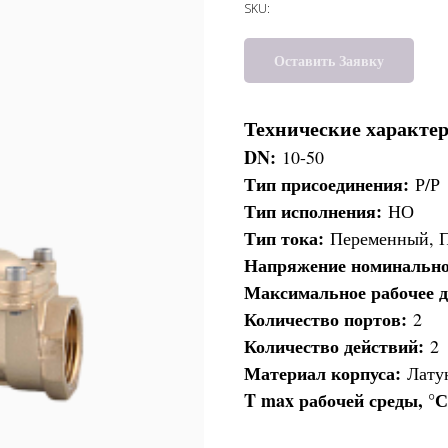
SKU:
Оставить Заявку
Технические характе
DN:
10-50
Тип присоединения:
Р/Р
Тип исполнения:
НО
Тип тока:
Переменный, 
Напряжение номинально
Максимальное рабочее д
Количество портов:
2
Количество действий:
2
Материал корпуса:
Лату
T max рабочей среды, °