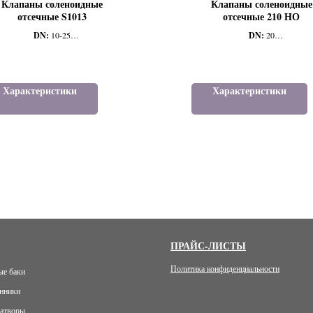
Клапаны соленоидные
Клапаны соленоидные
отсечные S1013
отсечные 210 НО
DN:
10-25
DN:
20
PN:
40
PN:
9
Тип присоединение:
Р/Р
Тип присоединение:
Р/Р
Тип исполнения:
НЗ
Тип исполнения:
НО
Характеристики
Характеристики
ПРАЙС-ЛИСТЫ
Политика конфиденциальности
е баки
нники
атворы