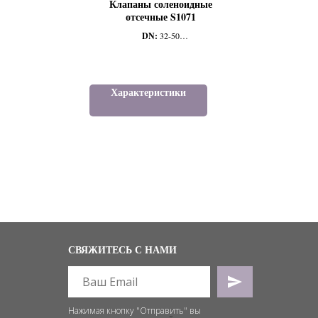
Клапаны соленоидные
отсечные S1071
DN:
32-50
PN:
12
Тип присоединение:
Ф/Ф
Тип исполнения:
НЗ
Характеристики
СВЯЖИТЕСЬ С НАМИ
Нажимая кнопку "Отправить" вы