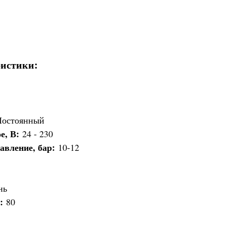
ристики:
Постоянный
е, В:
24 - 230
авление, бар:
10-12
нь
С:
80