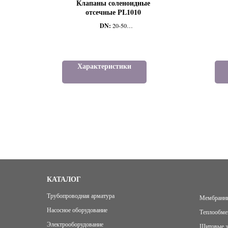
Клапаны соленоидные
отсечные PL1010
DN:
20-50
PN: 8-9,8
Тип присоединение:
Р/Р
Тип исполнения:
НЗ
Характеристики
КАТАЛОГ
Трубопроводная арматура
Мембранны
Насосное оборудование
Теплообме
Электрооборудование
Щитовые з