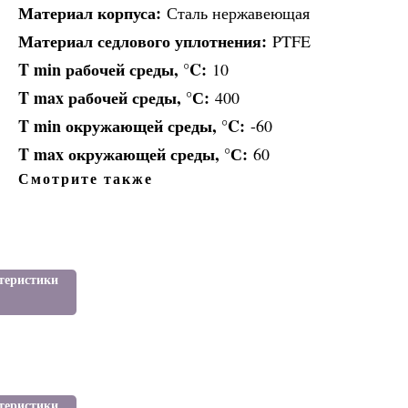
Материал корпуса:
Сталь нержавеющая
Материал седлового уплотнения:
PTFE
T min рабочей среды, °C:
10
T max рабочей среды, °С:
400
T min окружающей среды, °C:
-60
T max окружающей среды, °С:
60
Смотрите также
и
теристики
я:
ЕЛИ
RG
теристики