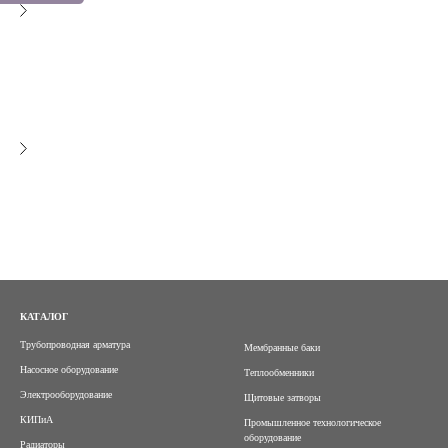
КАТАЛОГ
Трубопроводная арматура
Мембранные баки
Насосное оборудование
Теплообменники
Электрооборудование
Щитовые затворы
КИПиА
Промышленное технологическое
оборудование
Радиаторы