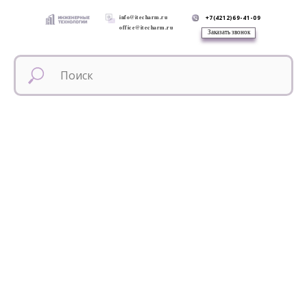
info@itecharm.ru
+7(4212)69-41-09
office@itecharm.ru
Заказать звонок