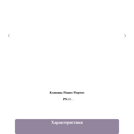
Клапаны Flamco Flopress
PN:
10
Тип присоединения:
Р/Р
Тип клапана:
Пропорциональный
Характеристики