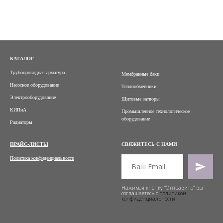
КАТАЛОГ
Трубопроводная арматура
Мембранные баки
Насосное оборудование
Теплообменники
Электрооборудование
Щитовые затворы
КИПиА
Промышленное технологическое
оборудование
Радиаторы
ПРАЙС-ЛИСТЫ
СВЯЖИТЕСЬ С НАМИ
Политика конфиденциальности
Нажимая кнопку "Отправить" вы
соглашаетесь с
политикой
конфиденциальности