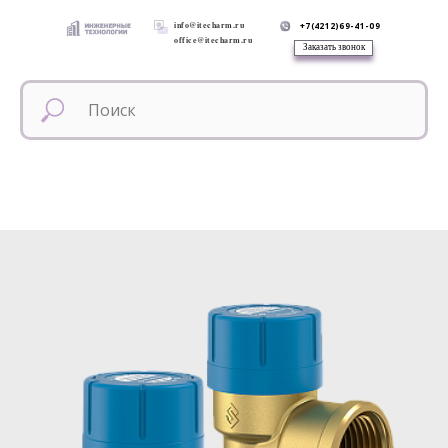
info@itecharm.ru
+7(4212)69-41-09
office@itecharm.ru
Заказать звонок