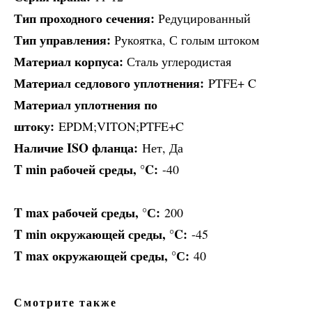
Тип проходного сечения:
Редуцированный
Тип управления:
Рукоятка, С голым штоком
Материал корпуса:
Сталь углеродистая
Материал седлового уплотнения:
PTFE+ C
Материал уплотнения по
штоку:
EPDM;VITON;PTFE+C
Наличие ISO фланца:
Нет, Да
T min рабочей среды, °C:
-40
T max рабочей среды, °С:
200
T min окружающей среды, °C:
-45
T max окружающей среды, °С:
40
Смотрите также