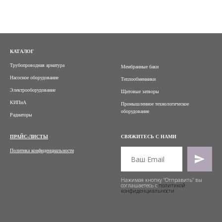
КАТАЛОГ
Трубопроводная арматура
Мембранные баки
Насосное оборудование
Теплообменники
Электрооборудование
Щитовые затворы
КИПиА
Промышленное технологическое
оборудование
Радиаторы
ПРАЙС-ЛИСТЫ
СВЯЖИТЕСЬ С НАМИ
Политика конфиденциальности
Нажимая кнопку "Отправить" вы
соглашаетесь с
политикой
конфиденциальности