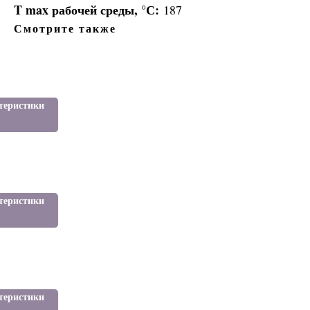
T max рабочей среды, °С:
187
Смотрите также
одом
теристики
я:
ие
дом
теристики
я:
е
теристики