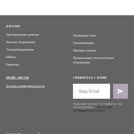
КАТАЛОГ
Трубопроводная арматура
Мембранные баки
Насосное оборудование
Теплообменники
Электрооборудование
Щитовые затворы
КИПиА
Промышленное технологическое
оборудование
Радиаторы
ПРАЙС-ЛИСТЫ
СВЯЖИТЕСЬ С НАМИ
Политика конфиденциальности
Нажимая кнопку "Отправить" вы
соглашаетесь с
политикой
конфиденциальности