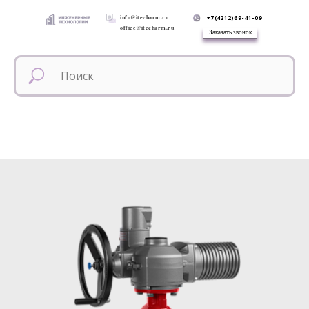
info@itecharm.ru
+7(4212)69-41-09
office@itecharm.ru
Заказать звонок