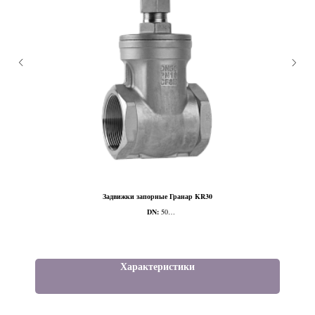
Задвижки запорные Гранар KR30
DN:
50
PN:
16
Наличие ISO фланца:
Нет
Тип присоединения:
P/P
Характеристики