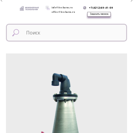
info@itecharm.ru
+7(4212)69-41-09
office@itecharm.ru
Заказать звонок