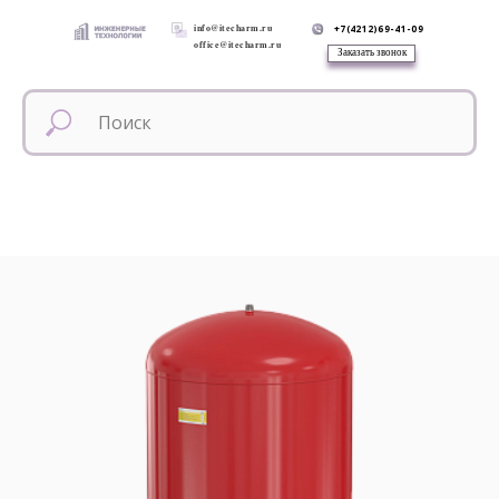
info@itecharm.ru
+7(4212)69-41-09
office@itecharm.ru
Заказать звонок