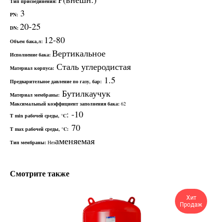
Тип присоединения:
3
PN:
20-25
DN:
12-80
Объем бака,л:
Вертикальное
Исполнение бака:
Сталь углеродистая
Материал корпуса:
1.5
Предварительное давление по газу, бар:
Бутилкаучук
Материал мембраны:
Максимальный коэффициент заполнения бака:
62
: -10
T min рабочей среды, °C
70
T max рабочей среды, °C:
аменяемая
Тип мембраны:
Нез
Смотрите также
Хит
Продаж