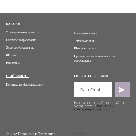
КАТАЛОГ
Трубопроводная арматура
Мембранные баки
Насосное оборудование
Теплообменники
Электрооборудование
Щитовые затворы
КИПиА
Промышленное технологическое
оборудование
Радиаторы
ПРАЙС-ЛИСТЫ
СВЯЖИТЕСЬ С НАМИ
Политика конфиденциальности
Нажимая кнопку "Отправить" вы
соглашаетесь с
политикой
конфиденциальности
© 2012 Инженерные Технологии
Наверх