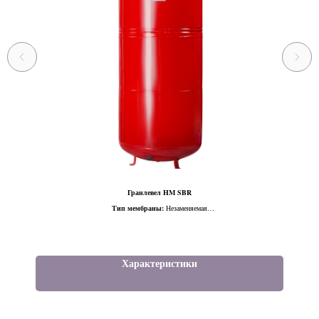
Гранлевел HM SBR
Тип мембраны:
Незаменяемая
Материал мембраны:
SBR
Объем, л:
8-1000
DN:
20-25
Характеристики